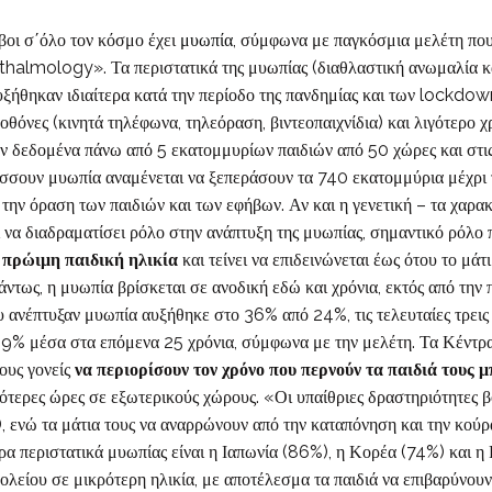
βοι σ΄όλο τον κόσμο έχει
μυωπία
, σύμφωνα με παγκόσμια μελέτη που
thalmology». Τα περιστατικά της μυωπίας (διαθλαστική ανωμαλία κα
αυξήθηκαν ιδιαίτερα κατά την περίοδο της πανδημίας και των lockdow
οθόνες (κινητά τηλέφωνα, τηλεόραση, βιντεοπαιχνίδια) και λιγότερο 
ν δεδομένα πάνω από 5 εκατομμυρίων παιδιών από 50 χώρες και στις 
ύσσουν μυωπία αναμένεται να ξεπεράσουν τα 740 εκατομμύρια μέχρι 
α την όραση των παιδιών και των εφήβων. Αν και η γενετική – τα χαρ
ί να διαδραματίσει ρόλο στην ανάπτυξη της μυωπίας, σημαντικό ρόλο 
 πρώιμη παιδική ηλικία
και τείνει να επιδεινώνεται έως ότου το μάτ
ντως, η μυωπία βρίσκεται σε ανοδική εδώ και χρόνια, εκτός από την 
ου ανέπτυξαν μυωπία αυξήθηκε στο 36% από 24%, τις τελευταίες τρεις
ά 9% μέσα στα επόμενα 25 χρόνια, σύμφωνα με την μελέτη. Τα Κέντ
υς γονείς
να περιορίσουν τον χρόνο που περνούν τα παιδιά τους μ
τερες ώρες σε εξωτερικούς χώρους. «Οι υπαίθριες δραστηριότητες βο
, ενώ τα μάτια τους να αναρρώνουν από την καταπόνηση και την κού
ρα περιστατικά μυωπίας είναι η Ιαπωνία (86%), η Κορέα (74%) και η 
χολείου σε μικρότερη ηλικία, με αποτέλεσμα τα παιδιά να επιβαρύνουν 