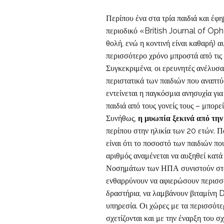
Περίπου ένα στα τρία
παιδιά
και έφη
περιοδικό «British Journal of Oph
θολή, ενώ η κοντινή είναι καθαρή) 
περισσότερο χρόνο μπροστά από τις 
Συγκεκριμένα, οι ερευνητές ανέλυσα
περιστατικά των παιδιών που αναπτ
εντείνεται η παγκόσμια ανησυχία γι
παιδιά από τους γονείς τους – μπορε
Συνήθως,
η μυωπία ξεκινά από την
περίπου στην ηλικία των 20 ετών. Πά
είναι ότι το ποσοστό των παιδιών π
αριθμός αναμένεται να αυξηθεί κατ
Νοσημάτων των ΗΠΑ συνιστούν στο
ενθαρρύνουν να αφιερώσουν περισσό
δραστήρια, να λαμβάνουν βιταμίνη D
υπηρεσία. Οι χώρες με τα περισσότε
σχετίζονται και με την έναρξη του σ