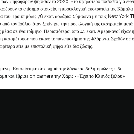
» των ψηφοφόρων ψήφισαν το 2020, «το υψηλότερο ποσοστό για εθνι
αφέρουν τα επίσημα στοιχεία, η προεκλογική εκστρατεία της Κάμαλα 
δα του Τραμπ μόλις 78 εκατ. δολάρια. Σύμφωνα με τους New York 
α από τον Ιούλιο, όταν ξεκίνησε την προεκλογική της εκστρατεία μετ
 μέσα σε ένα τρίμηνο. Περισσότεροι από 41 εκατ. Αμερικανοί είχαν ψ
 καταμέτρηση που έκανε το πανεπιστήμιο της Φλόριντα. Σχεδόν σε ό
ίτερα είτε με επιστολική ψήφο είτε δια ζώσης.
μενη -Εντοπίστηκε σε ερημιά, την δάγκωσε δηλητηριώδες φίδι
μπ και έβρισε on camera την Χάρις -«Έχει το IQ ενός ξύλου»