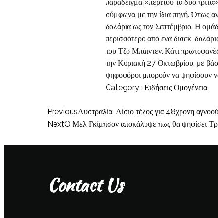
παράδειγμα «περίπου τα δύο τρίτα
σύμφωνα με την ίδια πηγή. Όπως αν
δολάρια ως τον Σεπτέμβριο. Η ομά
περισσότερο από ένα δισεκ. δολάρι
του Τζο Μπάιντεν. Κάτι πρωτοφανές
την Κυριακή 27 Οκτωβρίου, με βάση
ψηφοφόροι μπορούν να ψηφίσουν νωρ
Category :
Ειδήσεις
Ομογένεια
Previous
Αυστραλία: Αίσιο τέλος για 48χρονη αγνοού
Next
O Μελ Γκίμπσον αποκάλυψε πως θα ψηφίσει Τρα
Contact Us