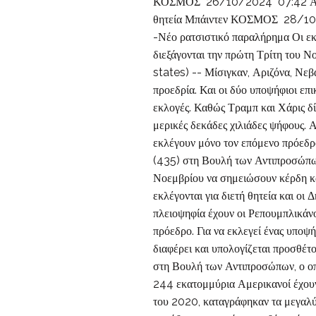
ΚΟΣΜΟΣ 26/10/2024 07:42 Αμερικ
θητεία Μπάιντεν ΚΟΣΜΟΣ 28/10/2
-Νέο ρατσιστικό παραλήρημα Οι εκ
διεξάγονται την πρώτη Τρίτη του Ν
states) -- Μίσιγκαν, Αριζόνα, Νεβά
προεδρία. Και οι δύο υποψήφιοι επι
εκλογές. Καθώς Τραμπ και Χάρις δί
μερικές δεκάδες χιλιάδες ψήφους. 
εκλέγουν μόνο τον επόμενο πρόεδρ
(435) στη Βουλή των Αντιπροσώπων.
Νοεμβρίου να σημειώσουν κέρδη κα
εκλέγονται για διετή θητεία και ο
πλειοψηφία έχουν οι Ρεπουμπλικάν
πρόεδρο. Για να εκλεγεί ένας υποψ
διαφέρει και υπολογίζεται προσθέτ
στη Βουλή των Αντιπροσώπων, ο οπο
244 εκατομμύρια Αμερικανοί έχουν 
του 2020, καταγράφηκαν τα μεγαλύ