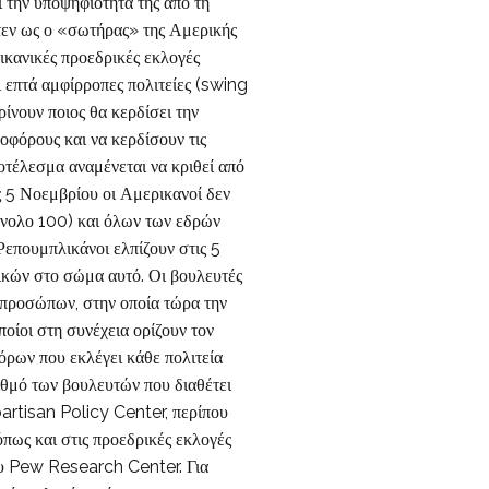
ην υποψηφιότητά της από τη
ν ως ο «σωτήρας» της Αμερικής
κανικές προεδρικές εκλογές
ι επτά αμφίρροπες πολιτείες (swing
ίνουν ποιος θα κερδίσει την
φοφόρους και να κερδίσουν τις
οτέλεσμα αναμένεται να κριθεί από
ς 5 Νοεμβρίου οι Αμερικανοί δεν
ύνολο 100) και όλων των εδρών
Ρεπουμπλικάνοι ελπίζουν στις 5
ικών στο σώμα αυτό. Οι βουλευτές
τιπροσώπων, στην οποία τώρα την
ίοι στη συνέχεια ορίζουν τον
όρων που εκλέγει κάθε πολιτεία
ριθμό των βουλευτών που διαθέτει
artisan Policy Center, περίπου
πως και στις προεδρικές εκλογές
του Pew Research Center. Για