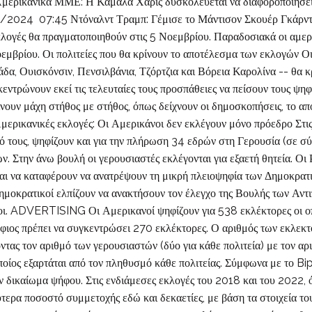
ανικά ΜΜΕ: Η Κάμαλα Χάρις δυσκολεύεται να διαφοροποιήσει τ
024 07:45 Ντόναλντ Τραμπ: Γέμισε το Μάντισον Σκουέρ Γκάρντε
λογές θα πραγματοποιηθούν στις 5 Νοεμβρίου. Παραδοσιακά οι αμερι
οεμβρίου. Οι πολιτείες που θα κρίνουν το αποτέλεσμα των εκλογών Ο
δα, Ουισκόνσιν, Πενσιλβάνια, Τζόρτζια και Βόρεια Καρολίνα -- θα κρ
κεντρώνουν εκεί τις τελευταίες τους προσπάθειες να πείσουν τους ψη
νουν μάχη στήθος με στήθος, όπως δείχνουν οι δημοσκοπήσεις, το απ
Αμερικανικές εκλογές: Οι Αμερικάνοι δεν εκλέγουν μόνο πρόεδρο Στι
ό τους, ψηφίζουν και για την πλήρωση 34 εδρών στη Γερουσία (σε σ
 Στην άνω βουλή οι γερουσιαστές εκλέγονται για εξαετή θητεία. Οι 
ι να καταφέρουν να ανατρέψουν τη μικρή πλειοψηφία των Δημοκρατ
ι Δημοκρατικοί ελπίζουν να ανακτήσουν τον έλεγχο της Βουλής των Αν
οι. ADVERTISING Οι Αμερικανοί ψηφίζουν για 538 εκλέκτορες οι οπο
ήφιος πρέπει να συγκεντρώσει 270 εκλέκτορες. Ο αριθμός των εκλεκτ
οντας τον αριθμό των γερουσιαστών (δύο για κάθε πολιτεία) με τον α
ίος εξαρτάται από τον πληθυσμό κάθε πολιτείας. Σύμφωνα με το Bip
δικαίωμα ψήφου. Στις ενδιάμεσες εκλογές του 2018 και του 2022, ό
τερα ποσοστό συμμετοχής εδώ και δεκαετίες, με βάση τα στοιχεία 