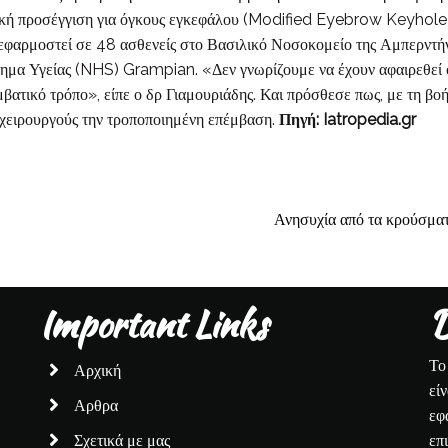
τική προσέγγιση για όγκους εγκεφάλου (Modified Eyebrow Keyhol
 εφαρμοστεί σε 48 ασθενείς στο Βασιλικό Νοσοκομείο της Αμπερντ
στημα Υγείας (NHS) Grampian. «Δεν γνωρίζουμε να έχουν αφαιρεθεί
βατικό τρόπο», είπε ο δρ Γιαμουριάδης. Και πρόσθεσε πως, με τη βοή
ς χειρουργούς την τροποποιημένη επέμβαση.
Πηγή: Iatropedia.gr
Ανησυχία από τα κρούσματα
Important Links
D
Το
Αρχική
εί
Αρθρα
εφ
Σχετικά με μας
επ