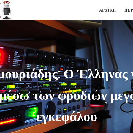
ΑΡΧΙΚΉ
ΠΕ
μουριάδης: Ο Έλληνας 
 μέσω των φρυδιών μεγ
εγκεφάλου