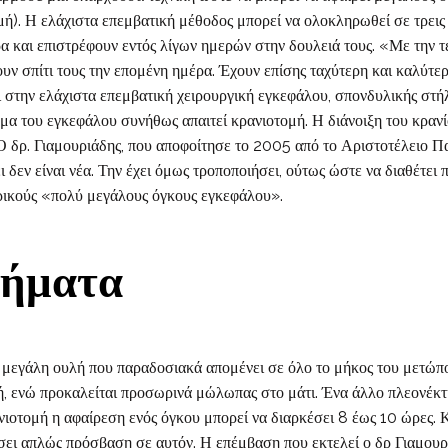
ή). Η ελάχιστα επεμβατική μέθοδος μπορεί να ολοκληρωθεί σε τρεις
 και επιστρέφουν εντός λίγων ημερών στην δουλειά τους. «Με την τε
ουν σπίτι τους την επομένη ημέρα. Έχουν επίσης ταχύτερη και καλύτ
αι στην ελάχιστα επεμβατική χειρουργική εγκεφάλου, σπονδυλικής στ
α του εγκεφάλου συνήθως απαιτεί κρανιοτομή. Η διάνοιξη του κρανίο
Ο δρ. Γιαμουριάδης, που αποφοίτησε το 2005 από το Αριστοτέλειο 
ι δεν είναι νέα. Την έχει όμως τροποποιήσει, ούτως ώστε να διαθέτε
ερικούς «πολύ μεγάλους όγκους εγκεφάλου».
τήματα
ν μεγάλη ουλή που παραδοσιακά απομένει σε όλο το μήκος του μετώπο
, ενώ προκαλείται προσωρινά μώλωπας στο μάτι. Ένα άλλο πλεονέκτη
ιοτομή η αφαίρεση ενός όγκου μπορεί να διαρκέσει 8 έως 10 ώρες. Κα
σει απλώς πρόσβαση σε αυτόν. Η επέμβαση που εκτελεί ο δρ Γιαμουρ