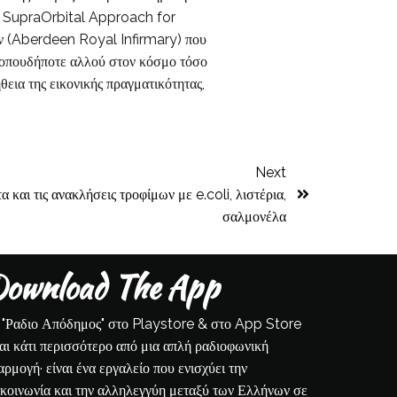
e SupraOrbital Approach for
ήν (Aberdeen Royal Infirmary) που
 οπουδήποτε αλλού στον κόσμο τόσο
θεια της εικονικής πραγματικότητας,
Next
 και τις ανακλήσεις τροφίμων με e.coli, λιστέρια,
σαλμονέλα
ownload The App
 "Ραδιο Απόδημος" στο Playstore & στο App Store
ναι κάτι περισσότερο από μια απλή ραδιοφωνική
αρμογή· είναι ένα εργαλείο που ενισχύει την
ικοινωνία και την αλληλεγγύη μεταξύ των Ελλήνων σε