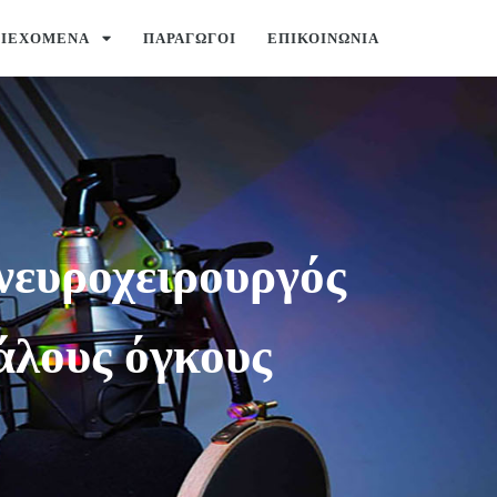
ΡΙΕΧΌΜΕΝΑ
ΠΑΡΑΓΩΓΟΊ
ΕΠΙΚΟΙΝΩΝΊΑ
νευροχειρουργός
άλους όγκους