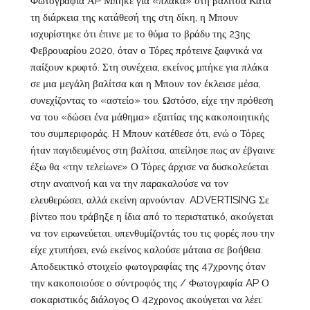
Φωτογραφία ΑP Μπήκε για «πλάκα» στη βαλίτσα Κατά
τη διάρκεια της κατάθεσή της στη δίκη, η Μπουν
ισχυρίστηκε ότι έπινε με το θύμα το βράδυ της 23ης
Φεβρουαρίου 2020, όταν ο Τόρες πρότεινε ξαφνικά να
παίξουν κρυφτό. Στη συνέχεια, εκείνος μπήκε για πλάκα
σε μια μεγάλη βαλίτσα και η Μπουν τον έκλεισε μέσα,
συνεχίζοντας το «αστείο» του. Ωστόσο, είχε την πρόθεση
να του «δώσει ένα μάθημα» εξαιτίας της κακοποιητικής
του συμπεριφοράς. Η Μπουν κατέθεσε ότι, ενώ ο Τόρες
ήταν παγιδευμένος στη βαλίτσα, απείλησε πως αν έβγαινε
έξω θα «την τελείωνε» Ο Τόρες άρχισε να δυσκολεύεται
στην αναπνοή και να την παρακαλούσε να τον
ελευθερώσει, αλλά εκείνη αρνούνταν. ADVERTISING Σε
βίντεο που τράβηξε η ίδια από το περιστατικό, ακούγεται
να τον ειρωνεύεται, υπενθυμίζοντάς του τις φορές που την
είχε χτυπήσει, ενώ εκείνος καλούσε μάταια σε βοήθεια.
Αποδεικτικό στοιχείο φωτογραφίας της 47χρονης όταν
την κακοποιούσε ο σύντροφός της / Φωτογραφία AP Ο
σοκαριστικός διάλογος Ο 42χρονος ακούγεται να λέει: