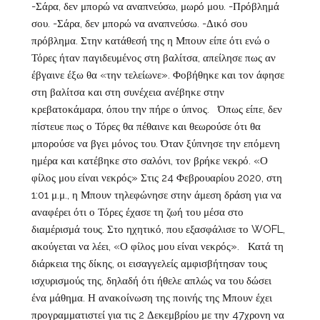
-Σάρα, δεν μπορώ να αναπνεύσω, μωρό μου. -Πρόβλημά
σου. -Σάρα, δεν μπορώ να αναπνεύσω. -Δικό σου
πρόβλημα. Στην κατάθεσή της η Μπουν είπε ότι ενώ ο
Τόρες ήταν παγιδευμένος στη βαλίτσα, απείλησε πως αν
έβγαινε έξω θα «την τελείωνε». Φοβήθηκε και τον άφησε
στη βαλίτσα και στη συνέχεια ανέβηκε στην
κρεβατοκάμαρα, όπου την πήρε ο ύπνος. Όπως είπε, δεν
πίστευε πως ο Τόρες θα πέθαινε και θεωρούσε ότι θα
μπορούσε να βγει μόνος του. Όταν ξύπνησε την επόμενη
ημέρα και κατέβηκε στο σαλόνι, τον βρήκε νεκρό. «Ο
φίλος μου είναι νεκρός» Στις 24 Φεβρουαρίου 2020, στη
1:01 μ.μ., η Μπουν τηλεφώνησε στην άμεση δράση για να
αναφέρει ότι ο Τόρες έχασε τη ζωή του μέσα στο
διαμέρισμά τους. Στο ηχητικό, που εξασφάλισε το WOFL,
ακούγεται να λέει, «Ο φίλος μου είναι νεκρός». Κατά τη
διάρκεια της δίκης, οι εισαγγελείς αμφισβήτησαν τους
ισχυρισμούς της, δηλαδή ότι ήθελε απλώς να του δώσει
ένα μάθημα. Η ανακοίνωση της ποινής της Μπουν έχει
προγραμματιστεί για τις 2 Δεκεμβρίου με την 47χρονη να