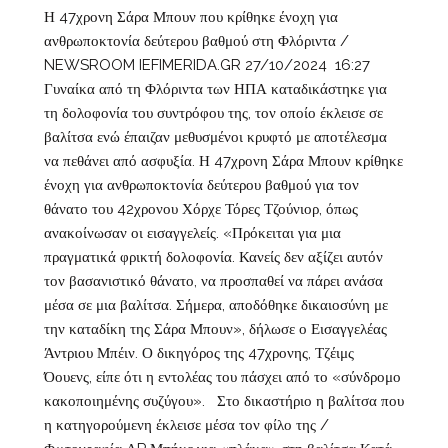
Η 47χρονη Σάρα Μπουν που κρίθηκε ένοχη για
ανθρωποκτονία δεύτερου βαθμού στη Φλόριντα /
NEWSROOM IEFIMERIDA.GR 27/10/2024 16:27
Γυναίκα από τη Φλόριντα των ΗΠΑ καταδικάστηκε για
τη δολοφονία του συντρόφου της, τον οποίο έκλεισε σε
βαλίτσα ενώ έπαιζαν μεθυσμένοι κρυφτό με αποτέλεσμα
να πεθάνει από ασφυξία. Η 47χρονη Σάρα Μπουν κρίθηκε
ένοχη για ανθρωποκτονία δεύτερου βαθμού για τον
θάνατο του 42χρονου Χόρχε Τόρες Τζούνιορ, όπως
ανακοίνωσαν οι εισαγγελείς. «Πρόκειται για μια
πραγματικά φρικτή δολοφονία. Κανείς δεν αξίζει αυτόν
τον βασανιστικό θάνατο, να προσπαθεί να πάρει ανάσα
μέσα σε μια βαλίτσα. Σήμερα, αποδόθηκε δικαιοσύνη με
την καταδίκη της Σάρα Μπουν», δήλωσε ο Εισαγγελέας
Άντριου Μπέιν. Ο δικηγόρος της 47χρονης, Τζέιμς
Όουενς, είπε ότι η εντολέας του πάσχει από το «σύνδρομο
κακοποιημένης συζύγου». Στο δικαστήριο η βαλίτσα που
η κατηγορούμενη έκλεισε μέσα τον φίλο της /