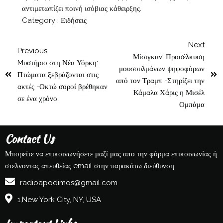
αντιμετωπίζει ποινή ισόβιας κάθειρξης.
Category :
Ειδήσεις
Next
Previous
Μίσιγκαν: Προσέλκυση
Mυστήριο στη Νέα Υόρκη:
μουσουλμάνων ψηφοφόρων
Πτώματα ξεβράζονται στις
από τον Τραμπ -Στηρίζει την
ακτές -Οκτώ σοροί βρέθηκαν
Κάμαλα Χάρις η Μισέλ
σε ένα χρόνο
Ομπάμα
Contact Us
Μπορείτε να επικοινωνήσετε μαζί μας απο την φόρμα επικοινωνίας ή
στελνοντας απευθείας email στην παρακάτω διεύθυνση.
radioapodimos@gmail.com
1,New York City, NY, USA