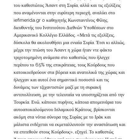
του καθεστώτος Άσαντ στη Συρία, αλλά και τις εξελίξεις
που αναμένονται στην ευρύτερη περιοχή, αναλύει στο
iefimerida.gr o καθηγητής Κωνσταντίνος Φίλης,
διευθυντής του Ινστιτούτου Διεθνών Υποθέσεων στο
Αμερικανικό Κολλέγιο Ελλάδος. «Μετά τις εξελίξεις,
δύσκολα θα ακολουθήσει μια ενιαία Συρία. Έτσι κι αλλιώς,
μέχρι την πτώση του Άσαντ η χώρα ήταν ντε φάκτο
τριχοτομημένη ανάμεσα στο καθεστώς που ήλεγχε
περίπου το 65% της επικράτειας, τους Κούρδους που
κατοικοεδρεύουν στα βόρεια και ανατολικά της χώρας και
ήλεγχαν και αυτοί ένα σημαντικό ποσοστό και τις
δυνάμεις των τζιχαντιστών μαζί με τη συριακή
αντιπολίτευση, με την τελευταία να υποστηρίζεται από την
Τουρκία. Ενώ, κάποιοι πυρήνες, κάποια απομεινάρια του
αυτοαποκαλούμενου Ισλαμικού Κράτους, βρίσκονται
ακόμη στα νότια σύνορα της Συρίας με το Ιράκ και
μάλιστα ενδέχεται να εκμεταλλευτούν την αναστάτωση και
να επιτεθούν στους Κούρδους», εξηγεί. Το καθεστώς