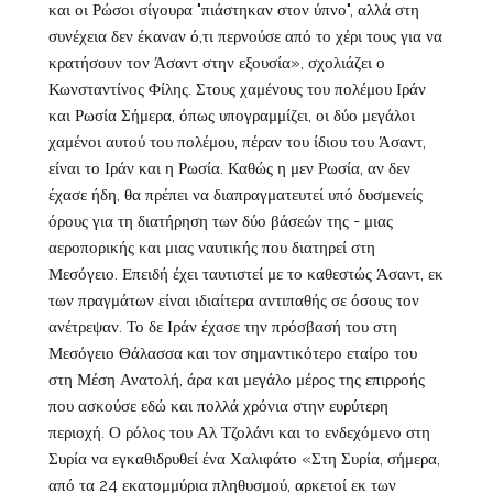
και οι Ρώσοι σίγουρα "πιάστηκαν στον ύπνο", αλλά στη
συνέχεια δεν έκαναν ό,τι περνούσε από το χέρι τους για να
κρατήσουν τον Άσαντ στην εξουσία», σχολιάζει ο
Κωνσταντίνος Φίλης. Στους χαμένους του πολέμου Ιράν
και Ρωσία Σήμερα, όπως υπογραμμίζει, οι δύο μεγάλοι
χαμένοι αυτού του πολέμου, πέραν του ίδιου του Άσαντ,
είναι το Ιράν και η Ρωσία. Καθώς η μεν Ρωσία, αν δεν
έχασε ήδη, θα πρέπει να διαπραγματευτεί υπό δυσμενείς
όρους για τη διατήρηση των δύο βάσεών της - μιας
αεροπορικής και μιας ναυτικής που διατηρεί στη
Μεσόγειο. Επειδή έχει ταυτιστεί με το καθεστώς Άσαντ, εκ
των πραγμάτων είναι ιδιαίτερα αντιπαθής σε όσους τον
ανέτρεψαν. Το δε Ιράν έχασε την πρόσβασή του στη
Μεσόγειο Θάλασσα και τον σημαντικότερο εταίρο του
στη Μέση Ανατολή, άρα και μεγάλο μέρος της επιρροής
που ασκούσε εδώ και πολλά χρόνια στην ευρύτερη
περιοχή. Ο ρόλος του Αλ Τζολάνι και το ενδεχόμενο στη
Συρία να εγκαθιδρυθεί ένα Χαλιφάτο «Στη Συρία, σήμερα,
από τα 24 εκατομμύρια πληθυσμού, αρκετοί εκ των