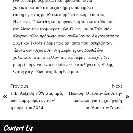
ένα ευρύτερα συμφιλιωτικό πρόσωπο. Είναι
χαρακτηριστικό ότι μέχρι σήμερα παραμένει
επικηρυγμένος με 10 εκατομμύρια δολάρια από τις
Ηνωμένες Πολιτείες και η οργάνωσή του κατατάσσεται
στη λίστα των τρομοκρατικών. Όμως, και οι Ταλιμπάν
έδειχναν άλλο πρόσωπο όταν ανέλαβαν το Αφγανιστάν το
2021 και έκτοτε είδαμε πως απ’ αυτά που ισχυρίζονταν
τίποτα δεν ίσχυσε. Αν στη Συρία εγκαθιδρυθεί ένα
χαλιφάτο, τότε το μέλλον της ευρύτερης περιοχής δεν
μπορεί παρά να είναι δυσοίωνο», καταλήγει ο κ. Φίλης.
Category :
Ειδήσεις
Τα άρθρα μου
Previous
Next
ΤτΕ: Αύξηση 7,8% στις τιμές
Πεσκόφ: Ο Πούτιν έλαβε την
των διαμερισμάτων το γ’
απόφαση για τη χορήγηση
τρίμηνο του 2024
ασύλου στον Άσαντ
Contact Us