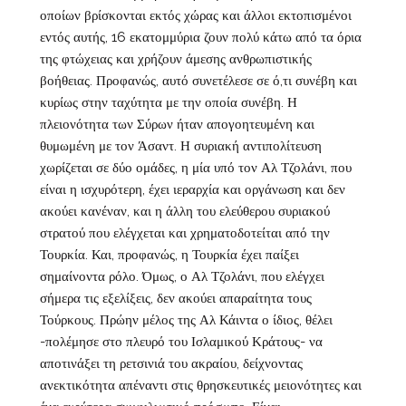
οποίων βρίσκονται εκτός χώρας και άλλοι εκτοπισμένοι
εντός αυτής, 16 εκατομμύρια ζουν πολύ κάτω από τα όρια
της φτώχειας και χρήζουν άμεσης ανθρωπιστικής
βοήθειας. Προφανώς, αυτό συνετέλεσε σε ό,τι συνέβη και
κυρίως στην ταχύτητα με την οποία συνέβη. Η
πλειονότητα των Σύρων ήταν απογοητευμένη και
θυμωμένη με τον Άσαντ. Η συριακή αντιπολίτευση
χωρίζεται σε δύο ομάδες, η μία υπό τον Αλ Τζολάνι, που
είναι η ισχυρότερη, έχει ιεραρχία και οργάνωση και δεν
ακούει κανέναν, και η άλλη του ελεύθερου συριακού
στρατού που ελέγχεται και χρηματοδοτείται από την
Τουρκία. Και, προφανώς, η Τουρκία έχει παίξει
σημαίνοντα ρόλο. Όμως, ο Αλ Τζολάνι, που ελέγχει
σήμερα τις εξελίξεις, δεν ακούει απαραίτητα τους
Τούρκους. Πρώην μέλος της Αλ Κάιντα ο ίδιος, θέλει
-πολέμησε στο πλευρό του Ισλαμικού Κράτους- να
αποτινάξει τη ρετσινιά του ακραίου, δείχνοντας
ανεκτικότητα απέναντι στις θρησκευτικές μειονότητες και