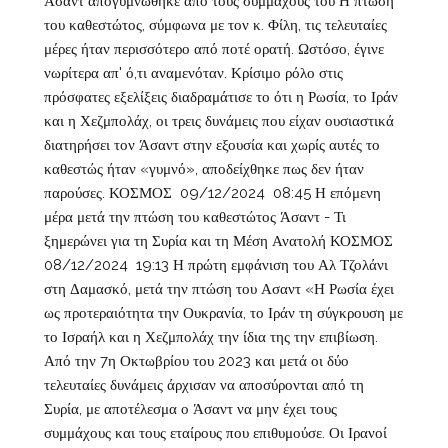
Άσαντ απογυμνώθηκε από τους συμμάχους του Η πτώση
του καθεστώτος, σύμφωνα με τον κ. Φίλη, τις τελευταίες
μέρες ήταν περισσότερο από ποτέ ορατή. Ωστόσο, έγινε
νωρίτερα απ' ό,τι αναμενόταν. Κρίσιμο ρόλο στις
πρόσφατες εξελίξεις διαδραμάτισε το ότι η Ρωσία, το Ιράν
και η Χεζμπολάχ, οι τρεις δυνάμεις που είχαν ουσιαστικά
διατηρήσει τον Άσαντ στην εξουσία και χωρίς αυτές το
καθεστώς ήταν «γυμνό», αποδείχθηκε πως δεν ήταν
παρούσες. ΚΟΣΜΟΣ 09/12/2024 08:45 Η επόμενη
μέρα μετά την πτώση του καθεστώτος Άσαντ - Τι
ξημερώνει για τη Συρία και τη Μέση Ανατολή ΚΟΣΜΟΣ
08/12/2024 19:13 Η πρώτη εμφάνιση του Αλ Τζολάνι
στη Δαμασκό, μετά την πτώση του Ασαντ «Η Ρωσία έχει
ως προτεραιότητα την Ουκρανία, το Ιράν τη σύγκρουση με
το Ισραήλ και η Χεζμπολάχ την ίδια της την επιβίωση.
Από την 7η Οκτωβρίου του 2023 και μετά οι δύο
τελευταίες δυνάμεις άρχισαν να αποσύρονται από τη
Συρία, με αποτέλεσμα ο Άσαντ να μην έχει τους
συμμάχους και τους εταίρους που επιθυμούσε. Οι Ιρανοί