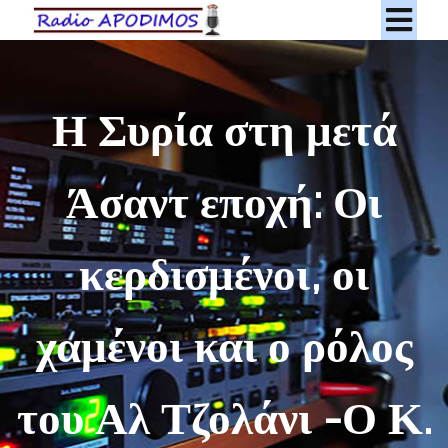
Η Συρία στη μετά
Άσαντ εποχή: Οι
κερδισμένοι, οι
χαμένοι και ο ρόλος
του Αλ Τζολάνι -Ο Κ.