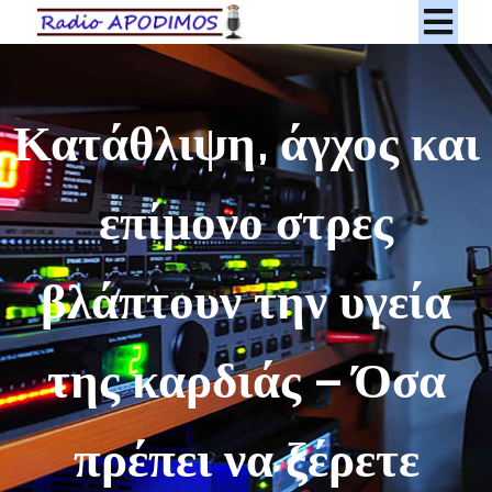
Κατάθλιψη, άγχος και
επίμονο στρες
βλάπτουν την υγεία
της καρδιάς – Όσα
πρέπει να ξέρετε