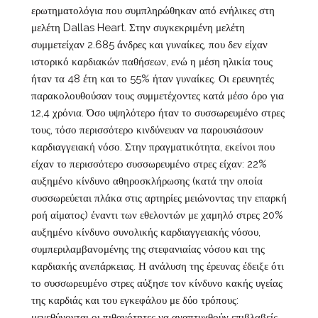
ερωτηματολόγια που συμπληρώθηκαν από ενήλικες στη
μελέτη Dallas Heart. Στην συγκεκριμένη μελέτη
συμμετείχαν 2.685 άνδρες και γυναίκες, που δεν είχαν
ιστορικό καρδιακών παθήσεων, ενώ η μέση ηλικία τους
ήταν τα 48 έτη και το 55% ήταν γυναίκες. Οι ερευνητές
παρακολουθούσαν τους συμμετέχοντες κατά μέσο όρο για
12,4 χρόνια. Όσο υψηλότερο ήταν το συσσωρευμένο στρες
τους, τόσο περισσότερο κινδύνευαν να παρουσιάσουν
καρδιαγγειακή νόσο. Στην πραγματικότητα, εκείνοι που
είχαν το περισσότερο συσσωρευμένο στρες είχαν: 22%
αυξημένο κίνδυνο αθηροσκλήρωσης (κατά την οποία
συσσωρεύεται πλάκα στις αρτηρίες μειώνοντας την επαρκή
ροή αίματος) έναντι των εθελοντών με χαμηλό στρες 20%
αυξημένο κίνδυνο συνολικής καρδιαγγειακής νόσου,
συμπεριλαμβανομένης της στεφανιαίας νόσου και της
καρδιακής ανεπάρκειας. Η ανάλυση της έρευνας έδειξε ότι
το συσσωρευμένο στρες αύξησε τον κίνδυνο κακής υγείας
της καρδιάς και του εγκεφάλου με δύο τρόπους:
μεγεθύνονται οι πιθανότητες να αναπτυχθούν επιβλαβείς