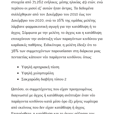
στοιχεία από 71.262 ενήλικες, μέσης ηλικίας 49 ετών, ενώ
περίπου οι μισοί εξ’ αυτών ήταν άντρες. Τα δεδομένα
συλλέχθηκαν από τον Δεκέμβριο του 2010 έως τον
Δεκέμβριο του 2020, ενώ το 16% της ομάδας μελέτης
λάμβανε φαρμακευτική αγωγή για την κατάθλιψη ή το
άγχος. Σύμφωνα με την μελέτη, το άγχος και η κατάθλιψη
επιταχύνουν την ανάπτυξη νέων παραγόντων κινδύνου για
καρδιακές παθήσεις. Ειδικότερα, η μελέτη έδειξε ότι το
38% των συμμετεχόντων παρουσίασαν στη διάρκεια μιας
πενταετίας κάποιον νέο παράγοντα κινδύνου, όπως:
Υψηλή αρτηριακή πίεση
Υψηλή χοληστερόλη
Σακχαρώδη διαβήτη τύπου 2
Ωστόσο, οι συμμετέχοντες που είχαν προηγουμένως
διαγνωστεί με άγχος ή κατάθλιψη ανέπτυξαν έναν νέο
παράγοντα κινδύνου κατά μέσο όρο έξι μήνες νωρίτερα
από εκείνους που δεν είχαν κατάθλιψη ή άγχος.
Επιπρόσθετα, η κατάθλιψη και το άγχος αύξησαν τον