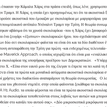
ι έπιασαν την Κάμαλα Χάρις στα πράσα επειδή, όπως λένε, χρησιμοπο
 τον Τραμπ. Η Χάρις, η οποία έχει προηγουμένως πει ότι τα ακουστικ
ορούσε ακουστικά που έμοιαζαν με σκουλαρίκια με μαργαριτάρια, για
Ρεπουμπλικανό αντίπαλο Ντόναλντ Τραμπ την Τρίτη. Η θεωρία συνωμο
ηκαν αβάσιμα ότι τα χρυσά σκουλαρίκια -που η Χάρις έχει ξαναφορέσει
ητα ένα ζευγάρι «έξυπνων» σκουλαρικιών ήχου, που σχεδιάστηκαν από
 δύο σετ σκουλαρικιών φαίνεται να είναι ότι και τα δύο διαθέτουν έ
τονη αντιπαράθεση την Τρίτη για πρώτη -και ενδεχομένως τελευταία- 
e Maverick Approach, ο οποίος ισχυρίζεται ότι είναι μια «εναλλακ
τα σκουλαρίκια της υποψήφιας προέδρου των Δημοκρατικών. «Υπάρχει
ο Χ. «Είπα στον εαυτό μου ότι της έλεγαν τι έπρεπε να πει κατά τη δι
va είναι τα πρώτα και μοναδικά ασύρματα ακουστικά σκουλαρίκια 
λοί χρήστες του διαδικτύου αναπαράγουν τη θεωρία συνωμοσίας. Ο λ
εια του χθεσινού ντιμπέιτ, στην οποία φαίνονται ξεκάθαρα τα σκουλα
H1 Audio, τα οποία φέρονται να είναι τα πρώτα ακουστικά σκουλαρί
ότι τα σκουλαρίκια τοποθετούνται στους λοβούς των αυτιών και μπορ
θείαν στο κανάλι του αυτιού σας». «Δύο μικροσκοπικά μικρόφωνα υψ