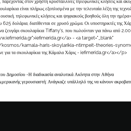
 παρέχοντας στον χρήστη κρυστάλλινες τηλεφωνικές κλήσεις και ακ
ουλαρίκια είναι πλήρως εξοπλισμένα με την τελευταία λέξη της τεχν
 μουσική, τηλεφωνικές κλήσεις και ψηφιακούς βοηθούς όλη την ημέρ
υ 625 δολάρια, διατίθενται σε χρυσό χρώμα. Οι υποστηρικτές της Χάρ
ένα ζευγάρι σκουλαρίκια Tiffany's, που πωλούνταν για πάνω από 2.
w.iefimerida.gr">iefimerida.gr</a> - <a target="_blank"
r/kosmos/kamala-haris-skoylarikia-ntimpeit-theories-synomos
ένε για τα σκουλαρίκια της Κάμαλα Χάρις - iefimerida.gr</a></p>
του Δημοσίου -Η διαδικασία αναλυτικά Ακίνητα στην Αθήνα
ανής γερουσιαστή: Ανάγκαζε υπάλληλό της να κάνουν ακροβατικό