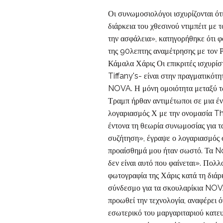
Οι συνωμοσιολόγοι ισχυρίζονται ότ
διάρκεια του χθεσινού ντιμπέιτ με
την ασφάλεια», κατηγορήθηκε ότι φ
της 90λεπτης αναμέτρησης με τον 
Κάμαλα Χάρις Οι επικριτές ισχυρίστ
Tiffany's- είναι στην πραγματικότ
NOVA. Η μόνη ομοιότητα μεταξύ των
Τραμπ ήρθαν αντιμέτωποι σε μια έν
λογαριασμός Χ με την ονομασία Th
έντονα τη θεωρία συνωμοσίας για 
συζήτηση», έγραψε ο λογαριασμός στ
προαίσθημά μου ήταν σωστό. Τα No
δεν είναι αυτό που φαίνεται». Πολ
φωτογραφία της Χάρις κατά τη διάρκ
σύνδεσμο για τα σκουλαρίκια NOVA 
προωθεί την τεχνολογία, αναφέρει 
εσωτερικό του μαργαριταριού κατευ