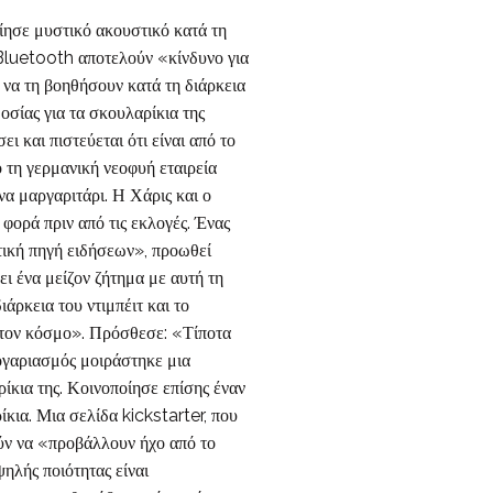
ίησε μυστικό ακουστικό κατά τη
ά Bluetooth αποτελούν «κίνδυνο για
 να τη βοηθήσουν κατά τη διάρκεια
σίας για τα σκουλαρίκια της
 και πιστεύεται ότι είναι από το
 τη γερμανική νεοφυή εταιρεία
να μαργαριτάρι. Η Χάρις και ο
φορά πριν από τις εκλογές. Ένας
τική πηγή ειδήσεων», προωθεί
 ένα μείζον ζήτημα με αυτή τη
άρκεια του ντιμπέιτ και το
στον κόσμο». Πρόσθεσε: «Τίποτα
ογαριασμός μοιράστηκε μια
ρίκια της. Κοινοποίησε επίσης έναν
κια. Μια σελίδα kickstarter, που
ούν να «προβάλλουν ήχο από το
ηλής ποιότητας είναι