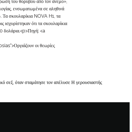
ύρωση του θορύβου από τον άνεμο»,
ολογίας, ενσωματωμένα σε αληθινά
α». Τα σκουλαρίκια NOVA H1, τα
ις ισχυρίστηκαν ότι τα σκουλαρίκια
000 δολάρια.<p>Πηγή: <a
ias">Οργιάζουν οι θεωρίες
 σεξ, όταν σταμάτησε τον απέλυσε Η γερουσιαστής