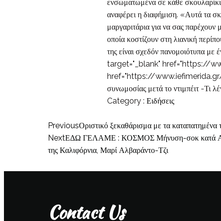
ενσωματωμένα σε κάθε σκουλαρίκι,
αναφέρει η διαφήμιση. «Αυτά τα σκ
μαργαριτάρια για να σας παρέχουν
οποία κοστίζουν στη λιανική περίπο
της είναι σχεδόν πανομοιότυπα με 
target="_blank" href="https://ww
href="https://www.iefimerida.g
συνωμοσίας μετά το ντιμπέιτ -Τι λ
Category :
Ειδήσεις
Previous
Οριστικό ξεκαθάρισμα με τα καταπατημένα 
Next
ΕΔΩ ΓΕΛΑΜΕ : ΚΟΣΜΟΣ Μήνυση-σοκ κατά Αμερικ
της Καλιφόρνια, Μαρί Αλβαράντο-Τζι
Contact Us