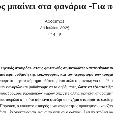
ς μπαίνει στα φανάρια -Για πο
Apodimos
26 Ιουλίου, 2025
2:14 μμ
ληνικός σταυρός», στους φωτεινούς σηματοδότες καταφεύγουν πο
ικότερη ρύθμιση της κυκλοφορίας και τον περιορισμό των τροχα
ουμε ότι η φωτεινή σηματοδότηση είναι πολύ σημαντική για τη ρύθμ
ων φαναριών και μαθαίνουμε να τα σεβόμαστε,
ώστε να εξασφαλίζε
νους δρόμους ευρωπαϊκών χωρών όπως η Γαλλία, κρίνεται απαραίτητη
διασταυρώσεις με ένα
κόκκινο φανάρι σε σχήμα σταυρού
, το οποίο
αρισιού, ο κόκκινος σταυρός είναι απαραίτητος προκειμένου να εξασφ
 σε μία διασταύρωση. Και αυτό γιατί αν ο οδηγός θέλει να στρίψει αρ