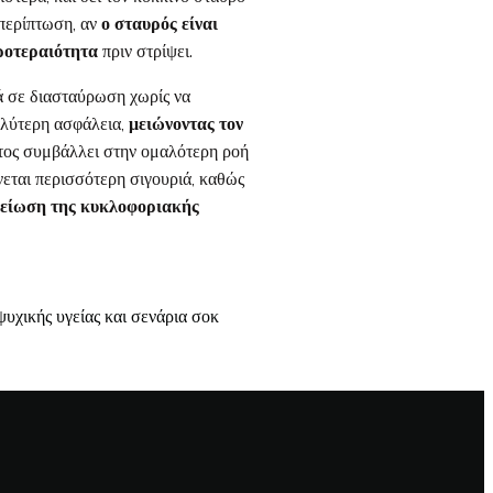
η περίπτωση, αν
ο σταυρός είναι
προτεραιότητα
πριν στρίψει.
ά σε διασταύρωση χωρίς να
αλύτερη ασφάλεια,
μειώνοντας τον
τος συμβάλλει στην ομαλότερη ροή
νεται περισσότερη σιγουριά, καθώς
είωση της κυκλοφοριακής
χικής υγείας και σενάρια σοκ