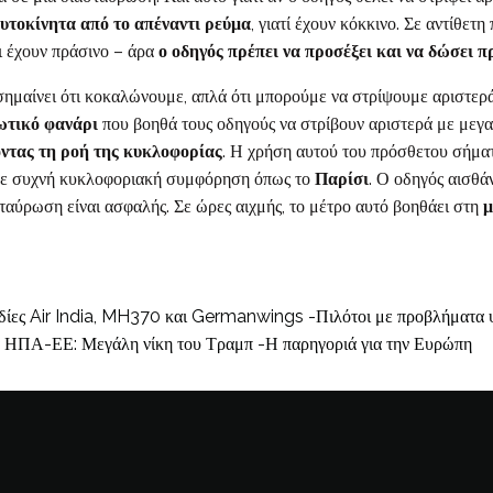
 αυτοκίνητα από το απέναντι ρεύμα
, γιατί έχουν κόκκινο. Σε αντίθετ
τι έχουν πράσινο – άρα
ο οδηγός
πρέπει να προσέξει και να δώσει 
σημαίνει ότι κοκαλώνουμε, απλά ότι μπορούμε να στρίψουμε αριστερ
ωτικό φανάρι
που βοηθά τους οδηγούς να στρίβουν αριστερά με μεγ
οντας τη ροή της κυκλοφορίας
. Η χρήση αυτού του πρόσθετου σήμα
ς με συχνή κυκλοφοριακή συμφόρηση όπως το
Παρίσι
. Ο οδηγός αισθά
σταύρωση είναι ασφαλής. Σε ώρες αιχμής, το μέτρο αυτό βοηθάει στη
μ
ίες Air India, MH370 και Germanwings -Πιλότοι με προβλήματα ψυ
ΗΠΑ-ΕΕ: Μεγάλη νίκη του Τραμπ -Η παρηγοριά για την Ευρώπη