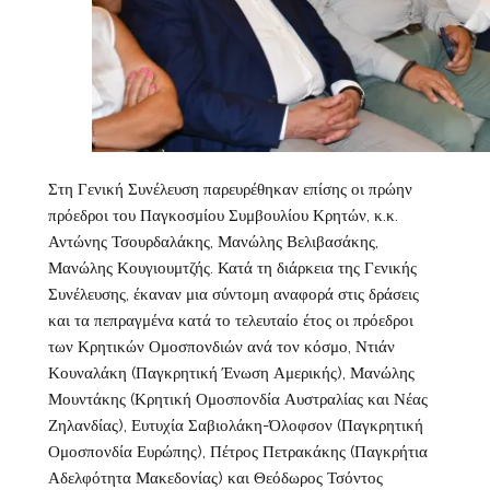
Στη Γενική Συνέλευση παρευρέθηκαν επίσης οι πρώην
πρόεδροι του Παγκοσμίου Συμβουλίου Κρητών, κ.κ.
Αντώνης Τσουρδαλάκης, Μανώλης Βελιβασάκης,
Μανώλης Κουγιουμτζής. Κατά τη διάρκεια της Γενικής
Συνέλευσης, έκαναν μια σύντομη αναφορά στις δράσεις
και τα πεπραγμένα κατά το τελευταίο έτος οι πρόεδροι
των Κρητικών Ομοσπονδιών ανά τον κόσμο, Ντιάν
Κουναλάκη (Παγκρητική Ένωση Αμερικής), Μανώλης
Μουντάκης (Κρητική Ομοσπονδία Αυστραλίας και Νέας
Ζηλανδίας), Ευτυχία Σαβιολάκη-Όλοφσον (Παγκρητική
Ομοσπονδία Ευρώπης), Πέτρος Πετρακάκης (Παγκρήτια
Αδελφότητα Μακεδονίας) και Θεόδωρος Τσόντος