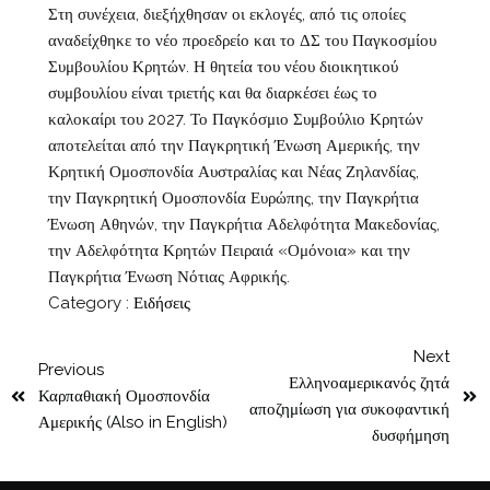
Στη συνέχεια, διεξήχθησαν οι εκλογές, από τις οποίες
αναδείχθηκε το νέο προεδρείο και το ΔΣ του Παγκοσμίου
Συμβουλίου Κρητών. Η θητεία του νέου διοικητικού
συμβουλίου είναι τριετής και θα διαρκέσει έως το
καλοκαίρι του 2027. Το Παγκόσμιο Συμβούλιο Κρητών
αποτελείται από την Παγκρητική Ένωση Αμερικής, την
Κρητική Ομοσπονδία Αυστραλίας και Νέας Ζηλανδίας,
την Παγκρητική Ομοσπονδία Ευρώπης, την Παγκρήτια
Ένωση Αθηνών, την Παγκρήτια Αδελφότητα Μακεδονίας,
την Αδελφότητα Κρητών Πειραιά «Ομόνοια» και την
Παγκρήτια Ένωση Νότιας Αφρικής.
Category :
Ειδήσεις
Next
Previous
Ελληνοαμερικανός ζητά
Καρπαθιακή Ομοσπονδία
αποζημίωση για συκοφαντική
Αμερικής (Also in English)
δυσφήμηση