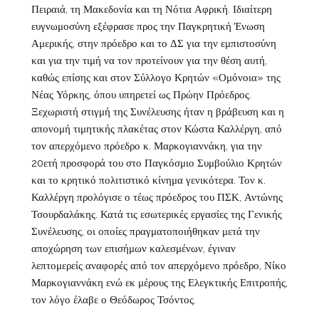
Πειραιά, τη Μακεδονία και τη Νότια Αφρική. Ιδιαίτερη
ευγνωμοσύνη εξέφρασε προς την Παγκρητική Ένωση
Αμερικής, στην πρόεδρο και το ΔΣ για την εμπιστοσύνη
και για την τιμή να τον προτείνουν για την θέση αυτή,
καθώς επίσης και στον Σύλλογο Κρητών «Ομόνοια» της
Νέας Υόρκης, όπου υπηρετεί ως Πρώην Πρόεδρος.
Ξεχωριστή στιγμή της Συνέλευσης ήταν η βράβευση και η
απονομή τιμητικής πλακέτας στον Κώστα Καλλέργη, από
τον απερχόμενο πρόεδρο κ. Μαρκογιαννάκη, για την
20ετή προσφορά του στο Παγκόσμιο Συμβούλιο Κρητών
και το κρητικό πολιτιστικό κίνημα γενικότερα. Τον κ.
Καλλέργη προλόγισε ο τέως πρόεδρος του ΠΣΚ, Αντώνης
Τσουρδαλάκης. Κατά τις εσωτερικές εργασίες της Γενικής
Συνέλευσης, οι οποίες πραγματοποιήθηκαν μετά την
αποχώρηση των επισήμων καλεσμένων, έγιναν
λεπτομερείς αναφορές από τον απερχόμενο πρόεδρο, Νίκο
Μαρκογιαννάκη ενώ εκ μέρους της Ελεγκτικής Επιτροπής,
τον λόγο έλαβε ο Θεόδωρος Τσόντος.