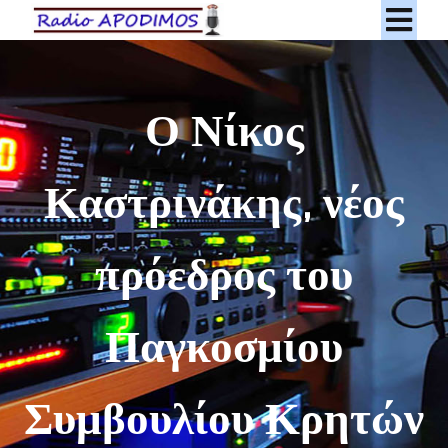
Ο Νίκος
Καστρινάκης, νέος
πρόεδρος του
Παγκοσμίου
Συμβουλίου Κρητών