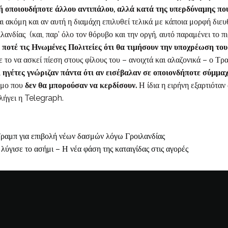
ς ή οποιουδήποτε άλλου αντιπάλου, αλλά κατά της υπερδύναμης πο
ι ακόμη και αν αυτή η διαμάχη επιλυθεί τελικά με κάποια μορφή διε
λανδίας (και, παρ’ όλο τον θόρυβο και την οργή, αυτό παραμένει το π
ί ποτέ τις Ηνωμένες Πολιτείες ότι θα τιμήσουν την υποχρέωση τ
το να ασκεί πίεση στους φίλους του – ανοιχτά και αλαζονικά – ο Τρα
ί ηγέτες γνώριζαν πάντα ότι αν εισέβαλαν σε οποιονδήποτε σύμμ
εμο που
δεν θα μπορούσαν να κερδίσουν.
Η ίδια η ειρήνη εξαρτιόταν
λήγει η Telegraph.
Τραμπ για επιβολή νέων δασμών λόγω Γροιλανδίας
λύγισε το ασήμι – Η νέα φάση της καταιγίδας στις αγορές