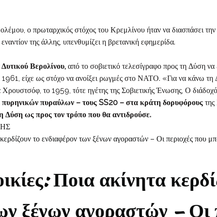
Πολέμου, ο πρωταρχικός στόχος του Κρεμλίνου ήταν να διασπάσει τη
εναντίον της άλλης, υπενθυμίζει η βρετανική εφημερίδα.
 Δυτικού Βερολίνου,
από το σοβιετικό τελεσίγραφο προς τη Δύση να
ο 1961, είχε ως στόχο να ανοίξει ρωγμές στο ΝΑΤΟ. «Για να κάνω τη 
 Χρουστσόφ, το 1959, τότε ηγέτης της Σοβιετικής Ένωσης, Ο διάδοχό
ιά πυρηνικών πυραύλων – τους SS20 – στα κράτη δορυφόρους
της 
η Δύση ως προς τον τρόπο που θα αντιδρούσε.
ΣΗΣ
οικίες: Ποια ακίνητα κερδί
ων ξένων αγοραστών – Οι 