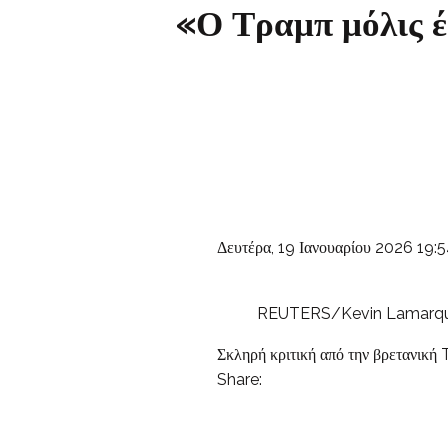
«Ο Τραμπ μόλις έ
Δευτέρα, 19 Ιανουαρίου 2026 19:
REUTERS/Kevin Lamarq
Σκληρή κριτική από την βρετανική
Share:
Share
Share
Share
Share
via
via
via
via