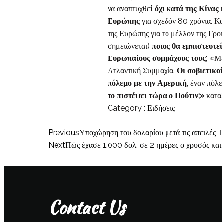
να αναπτυχθε
ί όχι κατά της Κίνα
Ευρώπης
για σχεδόν 80 χρόνια. Κα
της Ευρώπης για το μέλλον της Γροι
σημειώνεται)
ποιος θα εμπιστευτε
Ευρωπαίους συμμάχους τους;
«Με 
Ατλαντική Συμμαχία.
Οι σοβιετικο
πόλεμο με την Αμερική,
έναν πόλ
το πιστέψει τώρα ο Πούτιν;»
κατα
Category :
Ειδήσεις
Previous
Υποχώρηση του δολαρίου μετά τις απειλές 
Next
Πώς έχασε 1.000 δολ. σε 2 ημέρες ο χρυσός και 
Contact Us