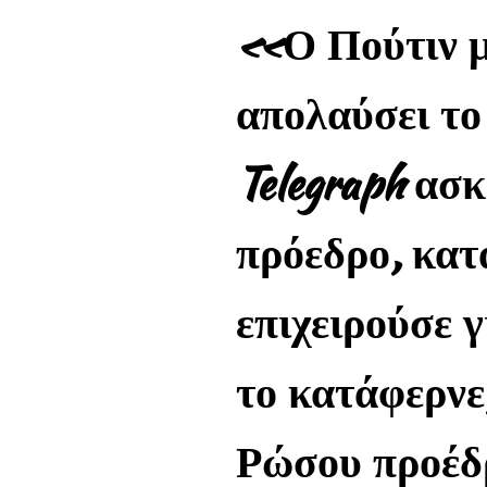
Facebook
Twitter
LinkedIn
Email
«Ο Πούτιν μπ
απολαύσει το
Telegraph ασ
πρόεδρο, κατ
επιχειρούσε 
το κατάφερνε
Ρώσου προέδ