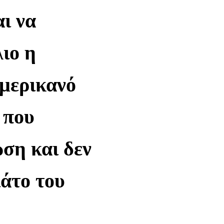
ι να
ιο η
Αμερικανό
 που
ωση και δεν
ιάτο του