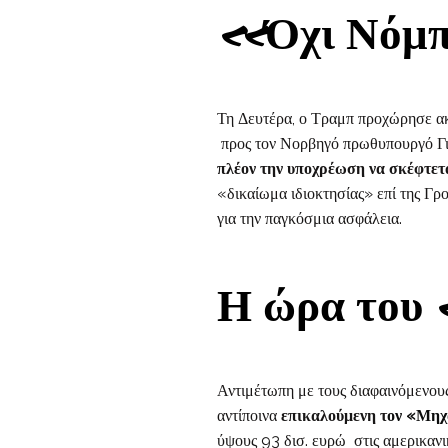
«Όχι Νόμπε
Τη Δευτέρα, ο Τραμπ προχώρησε ακ
προς τον Νορβηγό πρωθυπουργό Γι
πλέον την υποχρέωση να σκέφτετα
«δικαίωμα ιδιοκτησίας» επί της Γρο
για την παγκόσμια ασφάλεια.
Η ώρα του
Αντιμέτωπη με τους διαφαινόμενους 
αντίποινα
επικαλούμενη τ
ον «Μηχ
ύψους 93 δισ. ευρώ στις αμερικανι