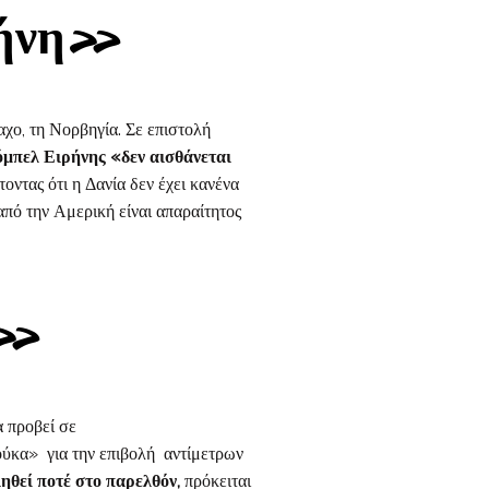
ρήνη»
χο, τη Νορβηγία. Σε επιστολή
όμπελ Ειρήνης «δεν αισθάνεται
τοντας ότι η Δανία δεν έχει κανένα
από την Αμερική είναι απαραίτητος
α»
α προβεί σε
ούκα» για την επιβολή αντίμετρων
ιηθεί ποτέ στο παρελθόν,
πρόκειται