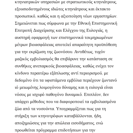
κτηνιατρικών υπηρεσιών με στρατιωτικούς κτηνιάτρους,
εξουσιοδοτημένους ιδιώτες κτηνιάτρους και έκτακτο
προσωπικό, καθώς και η αξιοποίηση νέων εργαστηρίων.
Σημειώνεται πως σύμφωνα με την Εθνική Επιστημονική
Επιτροπή Διαχείρισης και Ελέγχου της Ευλογιάς, η
αυστηρή εφαρμογή των επιστημονικά τεκμηριωμένων
μέτρων βιοασφάλειας αποτελεί απαραίτητη προϋπόθεση
για την εκρίζωση της ζωονόσου. Αντιθέτως, τυχόν
μαζικός εμβολιασμός θα επιβάρυνε την κατάσταση σε
συνθήκες ανεπαρκούς βιοασφάλειας, καθώς ενέχει τον
κίνδυνο περαιτέρω εξάπλωσης αντί περιορισμού, με
δεδομένο ότι τα υφιστάμενα εμβόλια περιέχουν ζωντανό
ιό μειωμένης λοιμογόνου δύναμης και η ευλογιά είναι
νόσος με ισχυρό παθογόνο δυναμικό. Επιπλέον, δεν
υπάρχει μέθοδος που να διαφοροποιεί τα εμβολιασμένα
ζώα από τα νοσούντα. Υπογραμμίζεται πως για τη
στήριξη των κτηνοτρόφων καταβάλλονται, ήδη,
αποζημιώσεις για την απώλεια εισοδήματος, ενώ
προωθείται πρόγραμμα επιδοτήσεων για την