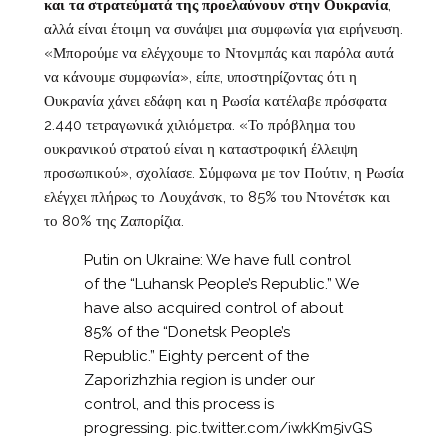
και τα στρατεύματά της προελαύνουν στην Ουκρανία
,
αλλά είναι έτοιμη να συνάψει μια συμφωνία για ειρήνευση.
«Μπορούμε να ελέγχουμε το Ντονμπάς και παρόλα αυτά
να κάνουμε συμφωνία», είπε, υποστηρίζοντας ότι η
Ουκρανία χάνει εδάφη και η Ρωσία κατέλαβε πρόσφατα
2.440 τετραγωνικά χιλιόμετρα. «Το πρόβλημα του
ουκρανικού στρατού είναι η καταστροφική έλλειψη
προσωπικού», σχολίασε. Σύμφωνα με τον Πούτιν, η Ρωσία
ελέγχει πλήρως το Λουχάνσκ, το 85% του Ντονέτσκ και
το 80% της Ζαπορίζια.
Putin on Ukraine: We have full control
of the “Luhansk People’s Republic.” We
have also acquired control of about
85% of the “Donetsk People’s
Republic.” Eighty percent of the
Zaporizhzhia region is under our
control, and this process is
progressing.
pic.twitter.com/iwkKm5ivGS