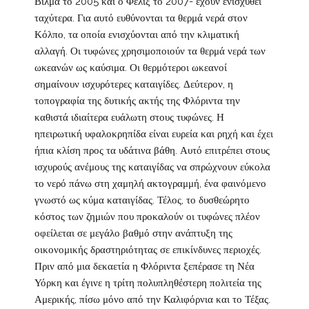
Βίλμα το 2005 και ο Φέλιξ το 2007- έχουν ενισχυθεί
ταχύτερα. Για αυτό ευθύνονται τα θερμά νερά στον
Κόλπο, τα οποία ενισχύονται από την κλιματική
αλλαγή. Οι τυφώνες χρησιμοποιούν τα θερμά νερά των
ωκεανών ως καύσιμα. Οι θερμότεροι ωκεανοί
σημαίνουν ισχυρότερες καταιγίδες. Δεύτερον, η
τοπογραφία της δυτικής ακτής της Φλόριντα την
καθιστά ιδιαίτερα ευάλωτη στους τυφώνες. Η
ηπειρωτική υφαλοκρηπίδα είναι ευρεία και ρηχή και έχει
ήπια κλίση προς τα υδάτινα βάθη. Αυτό επιτρέπει στους
ισχυρούς ανέμους της καταιγίδας να σπρώχνουν εύκολα
το νερό πάνω στη χαμηλή ακτογραμμή, ένα φαινόμενο
γνωστό ως κύμα καταιγίδας. Τέλος, το δυσθεώρητο
κόστος των ζημιών που προκαλούν οι τυφώνες πλέον
οφείλεται σε μεγάλο βαθμό στην ανάπτυξη της
οικονομικής δραστηριότητας σε επικίνδυνες περιοχές.
Πριν από μια δεκαετία η Φλόριντα ξεπέρασε τη Νέα
Υόρκη και έγινε η τρίτη πολυπληθέστερη πολιτεία της
Αμερικής, πίσω μόνο από την Καλιφόρνια και το Τέξας.