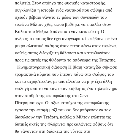
πολιτεία. Στον απόηχο της φυσικής καταστροφής,
συγκλονίζει η ιστορία ενός ναυτικού που σώθηκε από
σχεδόν βέβαιο θάνατο εν μέσω των συνεπειών του
τυφώνα Μίλτον χθες, αφού βρέθηκε να επιπλέει στον
Κόλπο του Μεξικού πάνω σε έναν καταψύκτη. Ο
άνδρας, ο οποίος δεν έχει αναγνωριστεί, επέβαινε σε ένα
μικρό αλιευτικό σκάφος όταν έπεσε πάνω στον τυφώνα,
καθώς αυτός διέσχιζε τη θάλασσα και κατευθυνόταν
προς τις ακτές της Φλόριντα το απόγευμα της Τετάρτης.
Κινηματογραφική διάσωση Η βίαιη καταιγίδα σήκωσε
τρομακτικά κύματα που έπεσαν πάνω στο σκάφος του
και το αχρήστευσαν, με αποτέλεσμα να μην έχει άλλη
επιλογή από το να κάνει πανικόβλητος ένα τηλεφώνημα
στον σταθμό της ακτοφυλακής στο Σεντ
Πίτερσμπουργκ. Οι αξιωματούχοι της ακτοφυλακής
έχασαν την επαφή μαζί του και δεν μπόρεσαν να τον
διασώσουν την Τετάρτη, καθώς ο Μίλτον έπληττε τις
δυτικές ακτές της Φλόριντα, προκαλώντας φόβους ότι
θα χάνονταν στη διάρκεια της νύχτας στη