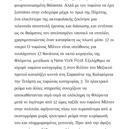
φουρτουνιασμένη θάλασσα. Αλλά με τον τυφώνα να έχει
ξεσπάσει στην ενδοχώρα μέχρι το πρωί της Πέμπτης,
ένα ελικόπτερο της ακτοφυλακής ξεκίνησε μια
τελευταία αποστολή έρευνας και διάσωσης και εντόπισε
ως εκ θαύματος τον απελπισμένο ναυτικό να επιπλέει,
χρησιμοποιώντας έναν καταψύκτη ως πλωτό μέσο. 17 οι
νεκροί Ο τυφώνας Μίλτον είναι υπεύθυνος για
τουλάχιστον 17 θανάτους σε οκτώ κομητείες της
Φλόριντα, μετέδωσε η New York Post. Eξελίχθηκε σε
ισχυρό τυφώνα κατηγορίας 5 στον Κόλπο του Μεξικού
προτού καταλήξει κοντά στη Σαρασότα της Καλιφόρνια
την Τετάρτη ως τυφώνας κατηγορίας 3. Το ηλεκτρικό
ρεύμα και άλλες υπηρεσίες συνεχίζουν να
αποκαθίστανται σιγά-σιγά σε ολόκληρη τη Φλόριντα
μετά το λιγότερο από 12 ώρες ταξίδι του τυφώνα Μίλτον
στην πολιτεία, αφήνοντας πίσω του περισσότερα από 4
εκατομμύρια χωρίς ηλεκτρικό ρεύμα στην κορύφωσή
του και πλημμυρισμένες γειτονιές. Πριν από την άφιξη