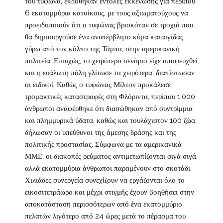
του τυφώνα, εκδόθηκαν εντολές εκκένωσης για περίπου
6 εκατομμύρια κατοίκους, με τους αξιωματούχους να
προειδοποιούν ότι ο τυφώνας βρισκόταν σε τροχιά που
θα δημιουργούσε ένα ανυπέρβλητο κύμα καταιγίδας
γύρω από τον κόλπο της Τάμπα, στην αμερικανική
πολιτεία. Ευτυχώς, το χειρότερο σενάριο είχε αποφευχθεί
και η ευάλωτη πόλη γλίτωσε τα χειρότερα, διαπίστωσαν
οι ειδικοί. Καθώς ο τυφώνας Μίλτον προκάλεσε
τρομακτικές καταστροφές στη Φλόριντα, περίπου 1.000
άνθρωποι αναφέρθηκε ότι διασώθηκαν από συντρίμμια
και πλημμυρικά ύδατα, καθώς και τουλάχιστον 100 ζώα,
δήλωσαν οι υπεύθυνοι της άμεσης δράσης και της
πολιτικής προστασίας. Σύμφωνα με τα αμερικανικά
ΜΜΕ, οι διακοπές ρεύματος αντιμετωπίζονται σιγά σιγά,
αλλά εκατομμύρια άνθρωποι παραμένουν στο σκοτάδι.
Χιλιάδες συνεργεία συνεχίζουν να εργάζονται όλο το
εικοσιτετράωρο και μέχρι στιγμής έχουν βοηθήσει στην
αποκατάσταση περισσότερων από ένα εκατομμύριο
πελατών λιγότερο από 24 ώρες μετά το πέρασμα του