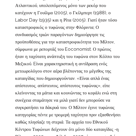
Ατλαντικού, υπολειπόμενος μόνο των ρεκόρ που
κατέχουν η Γουίλμα (2005), ο Γκίλμπερτ (1988), ο
Labor Day (1935) και η Ρίτα (2005). Γιατί ήταν τόσο
καταστροφικός ο τυφώνας στην Φλόριντα; Ο
συνδυασμός τριών παραγόντων δημιούργησε τις
προϋποθέσεις για την καταστροφικότητα του Μίλτον,
σύμφωνα με ρεπορτάζ του Eoconomist. Ο πρώτος
ήταν η ταχύτατη ανάπτυξη του τυφώνα στον Κόλπο του
Μεξικού. Eίναι χαρακτηριστική η αντίδραση ενός
μετεωρολόγου στον αέρα βλέποντας το μέγεθος της
καταιγίδας που δημιουργούνταν. «Είναι απλά ένας
απίστευτος, απίστευτος, απίστευτος τυφώνας», είπε
κλείνοντας τα μάτια και κουνώντας το κεφάλι ενώ στη
συνέχεια σταμάτησε να μιλά γιατί δεν μπορούσε να
συγκρατήσει τα δάκρυά του. Ο Μίλτον έγινε τυφώνας
κατηγορίας πέντε με τρομερή ταχύτητα πριν εξασθενήσει
καθώς πλησίαζε τη στεριά. Τα αρχεία του Εθνικού
Κέντρου Τυφώνων δείχνουν ότι μόνο δύο καταιγίδες -η