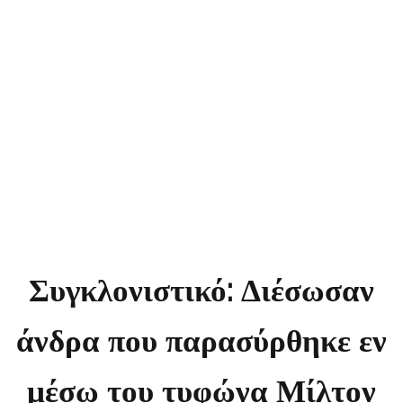
Μίλτον στον ωκεανό
και ήταν πάνω σε
καταψύκτη
Συγκλονιστικό: Διέσωσαν
άνδρα που παρασύρθηκε εν
μέσω του τυφώνα Μίλτον