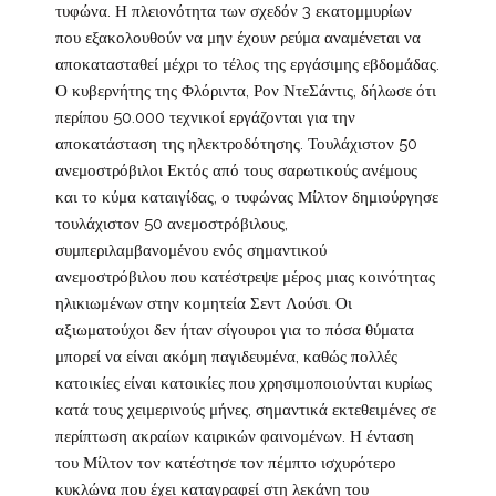
τυφώνα. Η πλειονότητα των σχεδόν 3 εκατομμυρίων
που εξακολουθούν να μην έχουν ρεύμα αναμένεται να
αποκατασταθεί μέχρι το τέλος της εργάσιμης εβδομάδας.
Ο κυβερνήτης της Φλόριντα, Ρον ΝτεΣάντις, δήλωσε ότι
περίπου 50.000 τεχνικοί εργάζονται για την
αποκατάσταση της ηλεκτροδότησης. Τουλάχιστον 50
ανεμοστρόβιλοι Εκτός από τους σαρωτικούς ανέμους
και το κύμα καταιγίδας, ο τυφώνας Μίλτον δημιούργησε
τουλάχιστον 50 ανεμοστρόβιλους,
συμπεριλαμβανομένου ενός σημαντικού
ανεμοστρόβιλου που κατέστρεψε μέρος μιας κοινότητας
ηλικιωμένων στην κομητεία Σεντ Λούσι. Οι
αξιωματούχοι δεν ήταν σίγουροι για το πόσα θύματα
μπορεί να είναι ακόμη παγιδευμένα, καθώς πολλές
κατοικίες είναι κατοικίες που χρησιμοποιούνται κυρίως
κατά τους χειμερινούς μήνες, σημαντικά εκτεθειμένες σε
περίπτωση ακραίων καιρικών φαινομένων. Η ένταση
του Μίλτον τον κατέστησε τον πέμπτο ισχυρότερο
κυκλώνα που έχει καταγραφεί στη λεκάνη του