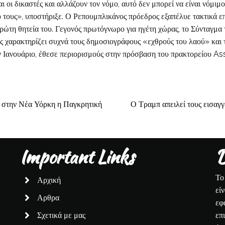
 οι δικαστές και αλλάζουν τον νόμο, αυτό δεν μπορεί να είναι νόμιμο.
 τους», υποστήριξε. Ο Ρεπουμπλικάνος πρόεδρος εξαπέλυε τακτικά ε
ρώτη θητεία του. Γεγονός πρωτόγνωρο για ηγέτη χώρας, το Σύνταγμα τ
ς χαρακτηρίζει συχνά τους δημοσιογράφους «εχθρούς του λαού» και
ν Ιανουάριο, έθεσε περιορισμούς στην πρόσβαση του πρακτορείου A
ι στην Νέα Υόρκη η Παγκρητική
Ο Τραμπ απειλεί τους εισαγγ
Important Links
D
Το
Αρχική
εί
Αρθρα
εφ
Σχετικά με μας
επ