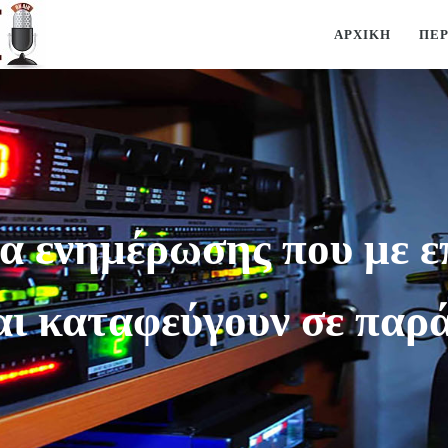
ΑΡΧΙΚΉ
ΠΕ
α ενημέρωσης που με επ
αι καταφεύγουν σε παρά