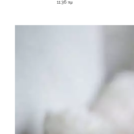
11:36 πμ