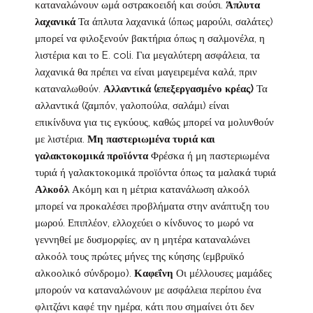
καταναλώνουν ωμά οστρακοειδή και σούσι.
Άπλυτα
λαχανικά
Τα άπλυτα λαχανικά (όπως μαρούλι, σαλάτες)
μπορεί να φιλοξενούν βακτήρια όπως η σαλμονέλα, η
λιστέρια και το E. coli. Για μεγαλύτερη ασφάλεια, τα
λαχανικά θα πρέπει να είναι μαγειρεμένα καλά, πριν
καταναλωθούν.
Αλλαντικά (επεξεργασμένο κρέας)
Τα
αλλαντικά (ζαμπόν, γαλοπούλα, σαλάμι) είναι
επικίνδυνα για τις εγκύους, καθώς μπορεί να μολυνθούν
με λιστέρια.
Μη παστεριωμένα τυριά και
γαλακτοκομικά προϊόντα
Φρέσκα ή μη παστεριωμένα
τυριά ή γαλακτοκομικά προϊόντα όπως τα μαλακά τυριά
Αλκοόλ
Ακόμη και η μέτρια κατανάλωση αλκοόλ
μπορεί να προκαλέσει προβλήματα στην ανάπτυξη του
μωρού. Επιπλέον, ελλοχεύει ο κίνδυνος το μωρό να
γεννηθεί με δυσμορφίες, αν η μητέρα καταναλώνει
αλκοόλ τους πρώτες μήνες της κύησης (εμβρυϊκό
αλκοολικό σύνδρομο).
Καφεΐνη
Οι μέλλουσες μαμάδες
μπορούν να καταναλώνουν με ασφάλεια περίπου ένα
φλιτζάνι καφέ την ημέρα, κάτι που σημαίνει ότι δεν