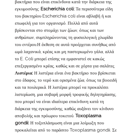
βακτήρια που είναι επικίνδυνα κατά την διάρκεια της
εγκυμοσύνης:
Escherichia coli:
Τα περισσότερα είδη
του βακτηρίου Escherichia coli είναι αβλαβή ή και
επωφελή για τον οργανισμό. Πολλά από αυτά
βρίσκονται στο στομάχι των ζώων, όπως και των
ανθρώπων, συμπληρώνοντας τη φυσιολογική χλωρίδα
του εντέρου.Η έκθεση σε αυτά προέρχεται συνήθως από
ωμά λαχανικά, κρέας και μη παστεριωμένο γάλα, αλλά
το E. Coli μπορεί επίσης να εμφανιστεί σε κακώς
επεξεργασμένο κρέας, καθώς και σε χόρτα για σαλάτες.
Λιστέρια:
Η λιστέρια είναι ένα βακτήριο που βρίσκεται
στο έδαφος, το νερό και ορισμένα ζώα, όπως τα βοοειδή
και τα πουλερικά. Η λιστέρια μπορεί να προκαλέσει
λιστερίωση, μια σοβαρή μορφή τροφικής δηλητηρίασης,
που μπορεί να είναι ιδιαίτερα επικίνδυνη κατά τη
διάρκεια της εγκυμοσύνης, καθώς αυξάνει τον κίνδυνο
αποβολής και πρόωρου τοκετού.
Toxoplasma
gondii:
Η τοξοπλάσμωση είναι μια λοίμωξη που
προκαλείται από το παράσιτο Toxoplasma gondii. Σε