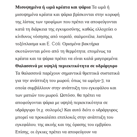
Μισοψημένα ή ωμά κρέατα και ψάρια
Τα ωμά ή
μισοψημένα κρέατα και ψάρια βρίσκονται στην κορυφή
της λίστας των τροφίμων που πρέπει να αποφεύγονται
κατά τη διάρκεια της εγκυμοσύνης, καθώς ελλοχεύει ο
κίνδυνος νόσησης από νοροϊό, σαλμονέλα, λιστέρια,
τοξόπλασμα και E. Coli. Ορισμένα βακτήρια
σκοτώνονται μόνο από τη θερμότητα, επομένως τα
κρέατα και τα ψάρια πρέπει να είναι καλά μαγειρεμένα.
Θαλασσινά με υψηλή περιεκτικότητα σε υδράργυρο
Τα θαλασσινά παρέχουν σημαντικά θρεπτικά συστατικά
για την ανάπτυξη του μωρού, όπως τα ωμέγα-3, τα
οποία συμβάλλουν στην ανάπτυξη του εγκεφάλου και
των ματιών του μωρού. Ωστόσο, θα πρέπει να
αποφεύγονται ψάρια με υψηλή περιεκτικότητα σε
υδράργυρο (π.χ. σολομός) Και αυτό διότι ο υδράργυρος
μπορεί να προκαλέσει επιπλοκές στην ανάπτυξη του
εγκεφάλου, της ακοής και της όρασης του εμβρύου.
Επίσης, οι έγκυες πρέπει να αποφεύγουν να