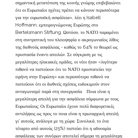
σημαντική μετατόπιση της κοινής γνώμης επιβεβαιώνει
ότι οι Ευρωπαίοι ηγέτες πρέπει να κάνουν περισσότερα
για την ευρωπαϊκή ασφάλεια», λέει η Isabell
Hoffmann, εμπειρογνώμονας Ευρώπης στο
Bertelsmann Stiftung. Ωστόσο, το ΝΑΤΟ παραμένει
στη συντριπτική του πλειοψηφία ο ακρογωνιαίος λίθος
της διεθνούς ασφάλειας - καθώς το 64% το θεωρεί ως
προστασία έναντι απειλών. Σε σύγκριση με τις
μεγαλύτερες ηλικιακές ομάδες, οι νέοι ήταν «λιγότερο
πιθανό να πιστεύουν ότι το ΝΑΤΟ προστατεύει την
ειρήνη στην Ευρώπη» και περισσότερο πιθανό να
πιστεύουν ότι οι διεθνείς σχέσεις ευδοκιμούν στον
ανταγωνισμό παρά στη συνεργασία. Ποια είναι η
μεγαλύτερη απειλή για την ασφάλεια σύμφωνα με τους
Ευρωπαίους; Οι Ευρωπαίοι έχουν πολύ διαφορετικές
αντιλήψεις ως προς το ποια είναι η πρωταρχική απειλή
γι' αυτούς, ανάλογα με τη χώρα. Συνολικά, το ένα
τέταρτο από αυτούς (25%) πιστεύει ότι η αδυναμία
ασφάλειας των συνόρων αποτελεί σήμερα τη μεγαλύτερη